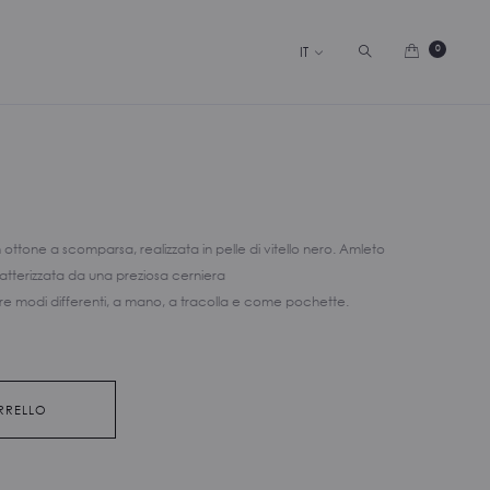
Cerca
0
IT
ottone a scomparsa, realizzata in pelle di vitello nero. Amleto
atterizzata da una preziosa cerniera
tre modi differenti, a mano, a tracolla e come pochette.
RRELLO