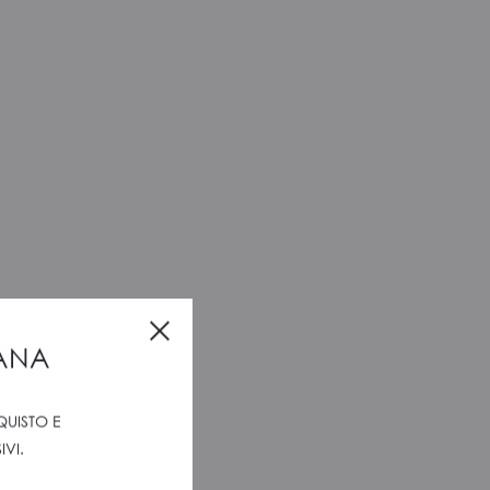
Close
IANA
QUISTO E
VI.