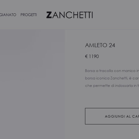
IGIANATO
PROGETTI
AMLETO 24
€
1190
Borsa a tracolla con manico in 
borsa iconica Zanchetti, è car
che permette di indossarla in 
AGGIUNGI AL CA