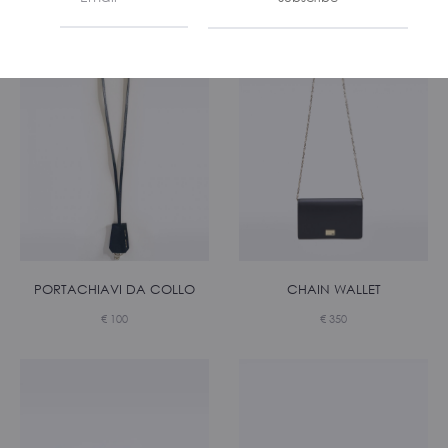
CHAIN WALLET
PORTACHIAVI DA COLLO
€
350
€
100