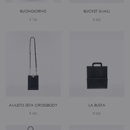
BUONGIORNO
BUCKET SMALL
€
750
€
600
AMLETO ZETA CROSSBODY
€
350
€
490