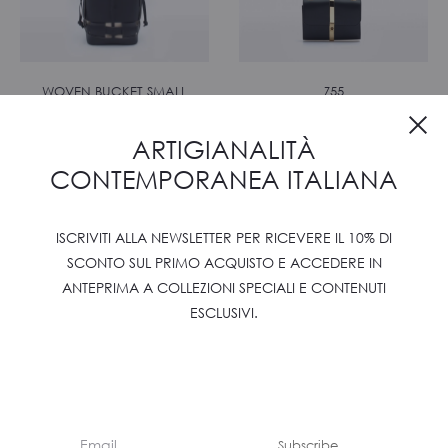
WOVEN BUCKET SMALL
Z55
Cl
€
900
€
790
ARTIGIANALITÀ
CONTEMPORANEA ITALIANA
ISCRIVITI ALLA NEWSLETTER PER RICEVERE IL 10% DI
SCONTO SUL PRIMO ACQUISTO E ACCEDERE IN
ANTEPRIMA A COLLEZIONI SPECIALI E CONTENUTI
ESCLUSIVI.
CHAIN SHOPPER
CLIP
Subscribe
€
500
€
790