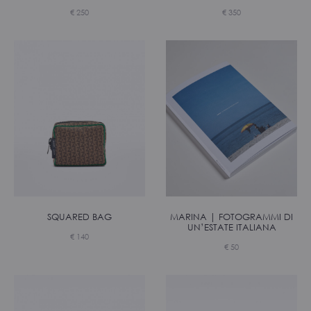
€
250
€
350
SQUARED BAG
MARINA | FOTOGRAMMI DI
UN’ESTATE ITALIANA
€
140
€
50