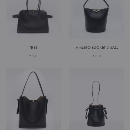
TRES
AMLETO BUCKET SMALL
€
990
€
810