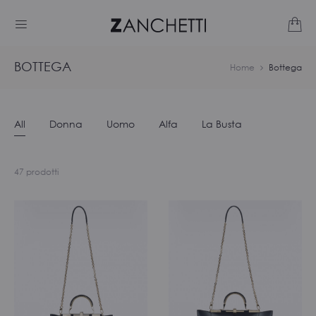
BOTTEGA
Home
Bottega
All
Donna
Uomo
Alfa
La Busta
Visualizzazione
47 prodotti
di
47
risultati