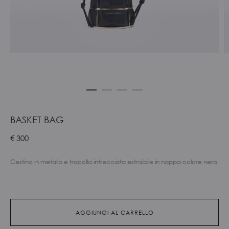
BASKET BAG
€
300
Cestino in metallo e tracolla intrecciata estraibile in nappa colore nero.
AGGIUNGI AL CARRELLO