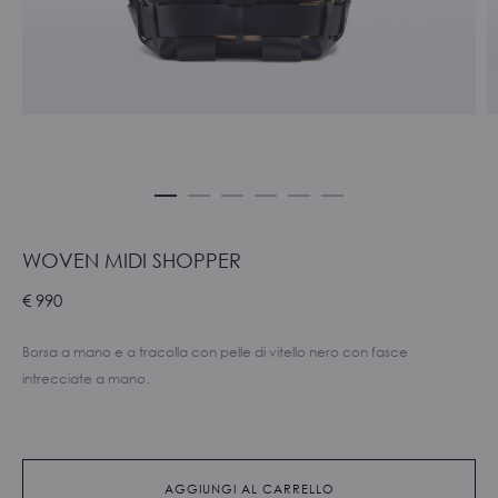
WOVEN MIDI SHOPPER
€
990
Borsa a mano e a tracolla con pelle di vitello nero con fasce
intrecciate a mano.
AGGIUNGI AL CARRELLO