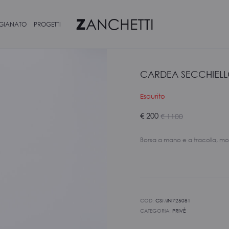
IGIANATO
PROGETTI
CARDEA SECCHIELLO
Esaurito
Il
Il
€
200
€
1100
prezzo
prezzo
Borsa a mano e a tracolla, mod
attuale
originale
è:
era:
€ 200.
€ 1100.
COD:
CSMINI725081
CATEGORIA:
PRIVÈ