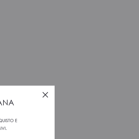
Close
IANA
QUISTO E
VI.