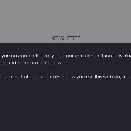
NEWSLETTER
Ricevi notizie e aggiornamenti su nuovi prodotti
you navigate efficiently and perform certain functions. You 
kies under the section below.
y cookies that help us analyze how you use this website, me
CONTATTI
ENGLISH
Copyright ©
2026
Zstudio s.r.l.