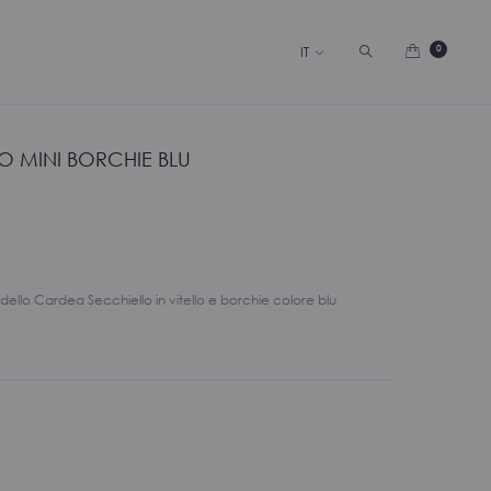
Cerca
0
IT
 MINI BORCHIE BLU
ello Cardea Secchiello in vitello e borchie colore blu