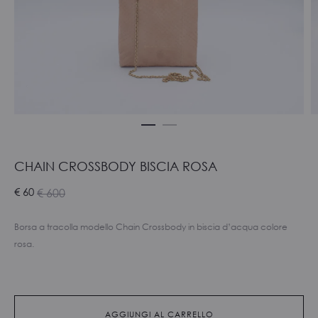
CHAIN CROSSBODY BISCIA ROSA
Il
Il
€
60
€
600
zzo
prezzo
Borsa a tracolla modello Chain Crossbody in biscia d’acqua colore
ale
iginale
rosa.
è:
era:
 60.
€ 600.
AGGIUNGI AL CARRELLO