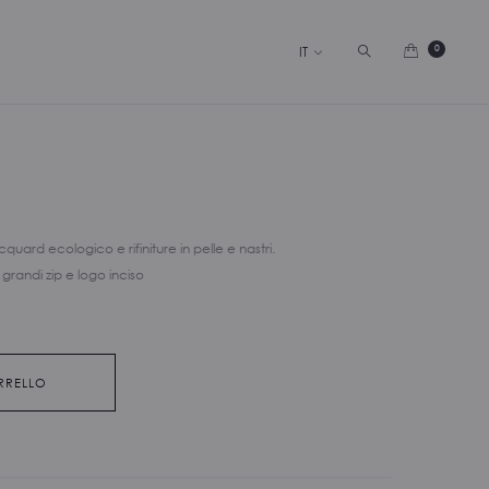
Cerca
0
IT
quard ecologico e rifiniture in pelle e nastri.
randi zip e logo inciso
RRELLO