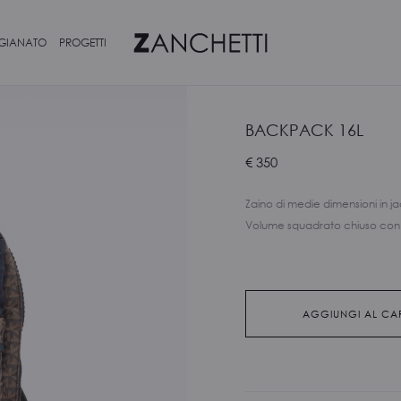
IGIANATO
PROGETTI
BACKPACK 16L
€
350
Zaino di medie dimensioni in jac
Volume squadrato chiuso con g
AGGIUNGI AL CA