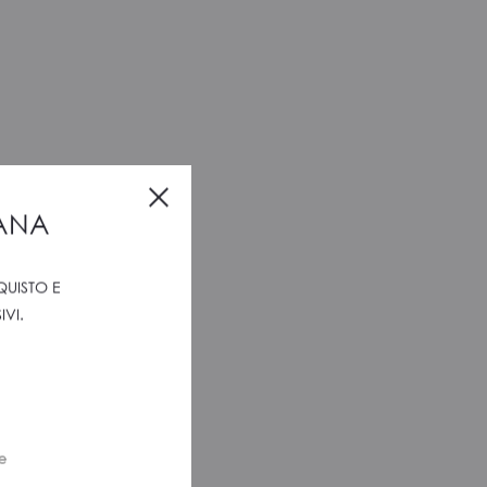
Close
IANA
QUISTO E
VI.
e