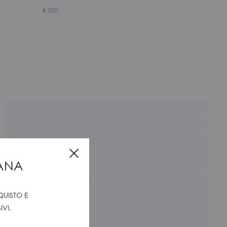
€
350
Close
IANA
QUISTO E
VI.