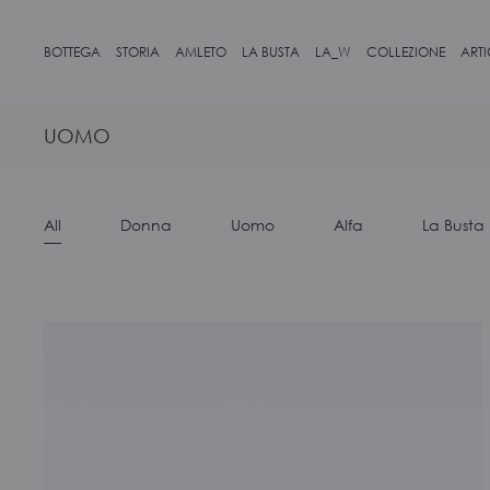
BOTTEGA
STORIA
AMLETO
LA BUSTA
LA_W
COLLEZIONE
ART
UOMO
All
Donna
Uomo
Alfa
La Busta