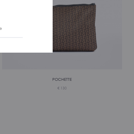
e
POCHETTE
€
130