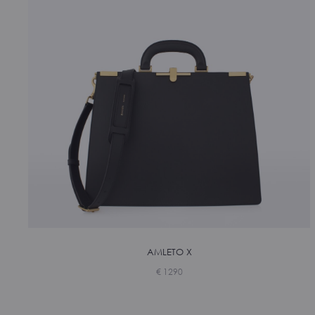
AMLETO X
€
1290