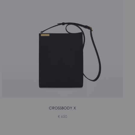
CROSSBODY X
€
650