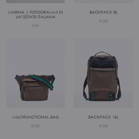
MARINA | FOTOGRAMMI DI
BACKPACK 8L
UN’ESTATE ITALIANA
€
250
€
50
MULTIFUNCTIONAL BAG
BACKPACK 16L
€
250
€
350