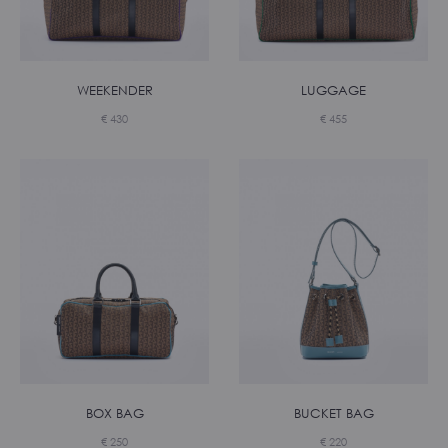
WEEKENDER
LUGGAGE
€
430
€
455
BOX BAG
BUCKET BAG
€
250
€
220