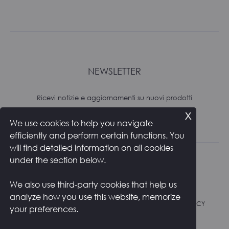
NEWSLETTER
Ricevi notizie e aggiornamenti su nuovi prodotti
x
We use cookies to help you navigate
Subscribe
efficiently and perform certain functions. You
will find detailed information on all cookies
under the section below.
We also use third-party cookies that help us
analyze how you use this website, memorize
RESI E SPEDIZIONI
PRIVACY POLICY
COOKIE POLICY
your preferences.
CONTATTI
ENGLISH