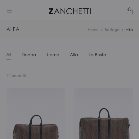
ALFA
Home
Bottega
Alfa
All
Donna
Uomo
Alfa
La Busta
Visualizzazione
12 prodotti
di
12
risultati